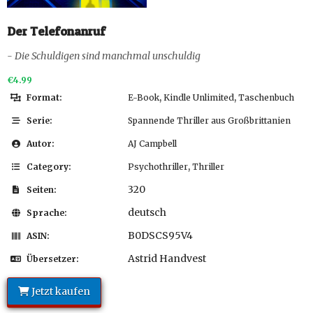
Der Telefonanruf
- Die Schuldigen sind manchmal unschuldig
€4.99
,
,
Format:
E-Book
Kindle Unlimited
Taschenbuch
Serie:
Spannende Thriller aus Großbrittanien
Autor:
AJ Campbell
,
Category:
Psychothriller
Thriller
320
Seiten:
deutsch
Sprache:
B0DSCS95V4
ASIN:
Astrid Handvest
Übersetzer:
Jetzt kaufen