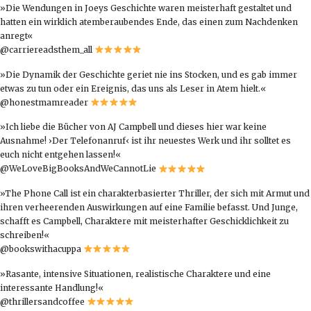
»Die Wendungen in Joeys Geschichte waren
meisterhaft gestaltet
und
hatten ein
wirklich atemberaubendes Ende
, das einen zum Nachdenken
anregt«
@carriereadsthem_all
»Die
Dynamik der Geschichte geriet nie ins Stocken
, und es gab immer
etwas zu tun oder ein Ereignis, das uns als Leser in Atem hielt.«
@honestmamreader
»Ich liebe die Bücher von AJ Campbell und dieses hier war keine
Ausnahme! ›Der Telefonanruf‹ ist ihr neuestes Werk und ihr
solltet es
euch nicht entgehen lassen
!«
@WeLoveBigBooksAndWeCannotLie
»The Phone Call ist ein charakterbasierter Thriller, der sich mit Armut und
ihren verheerenden Auswirkungen auf eine Familie befasst. Und Junge,
schafft es Campbell, Charaktere mit meisterhafter Geschicklichkeit zu
schreiben
!«
@bookswithacuppa
»Rasante, intensive Situationen,
realistische Charaktere
und eine
interessante Handlung
!«
@thrillersandcoffee