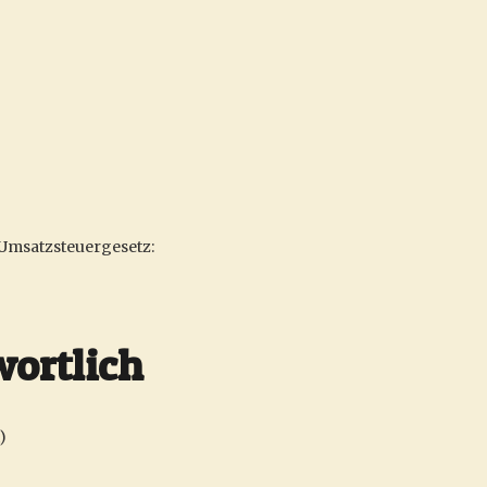
Umsatzsteuergesetz:
wortlich
)