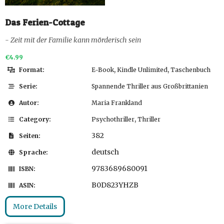
Das Ferien-Cottage
- Zeit mit der Familie kann mörderisch sein
€4.99
,
,
Format:
E-Book
Kindle Unlimited
Taschenbuch
Serie:
Spannende Thriller aus Großbrittanien
Autor:
Maria Frankland
,
Category:
Psychothriller
Thriller
382
Seiten:
deutsch
Sprache:
9783689680091
ISBN:
B0D823YHZB
ASIN:
More Details