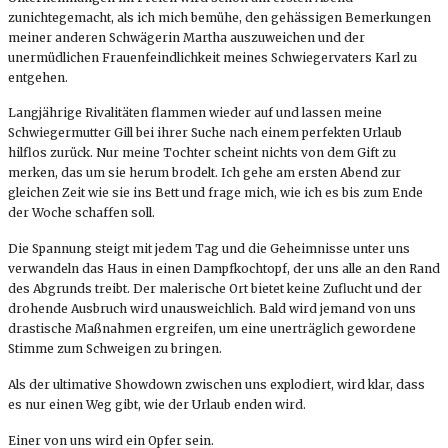
zunichtegemacht, als ich mich bemühe, den gehässigen Bemerkungen
meiner anderen Schwägerin
Martha
auszuweichen und der
unermüdlichen Frauenfeindlichkeit meines Schwiegervaters
Karl
zu
entgehen.
Langjährige Rivalitäten flammen wieder auf und lassen meine
Schwiegermutter
Gill
bei ihrer Suche nach einem perfekten Urlaub
hilflos zurück. Nur meine Tochter scheint nichts von dem Gift zu
merken, das um sie herum brodelt. Ich gehe am ersten Abend zur
gleichen Zeit wie sie ins Bett und frage mich, wie ich es bis zum Ende
der Woche schaffen soll.
Die Spannung steigt mit jedem Tag und die Geheimnisse unter uns
verwandeln das Haus in einen Dampfkochtopf, der uns alle an den Rand
des Abgrunds treibt. Der malerische Ort bietet keine Zuflucht und der
drohende Ausbruch wird unausweichlich. Bald wird jemand von uns
drastische Maßnahmen ergreifen, um eine unerträglich gewordene
Stimme zum Schweigen zu bringen.
Als der ultimative Showdown zwischen uns explodiert, wird klar, dass
es nur einen Weg gibt, wie der Urlaub enden wird.
Einer von uns wird ein Opfer sein.