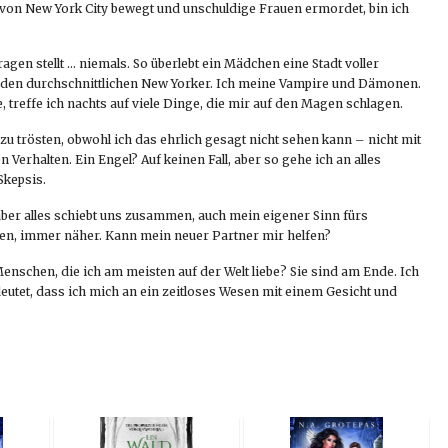
n von New York City bewegt und unschuldige Frauen ermordet, bin ich
ragen stellt … niemals. So überlebt ein Mädchen eine Stadt voller
r den durchschnittlichen New Yorker. Ich meine Vampire und Dämonen.
e, treffe ich nachts auf viele Dinge, die mir auf den Magen schlagen.
u trösten, obwohl ich das ehrlich gesagt nicht sehen kann – nicht mit
erhalten. Ein Engel? Auf keinen Fall, aber so gehe ich an alles
Skepsis.
aber alles schiebt uns zusammen, auch mein eigener Sinn fürs
ten, immer näher. Kann mein neuer Partner mir helfen?
Menschen, die ich am meisten auf der Welt liebe? Sie sind am Ende. Ich
edeutet, dass ich mich an ein zeitloses Wesen mit einem Gesicht und