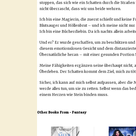
stoppen, das sich wie ein Schatten durch die Straße
nicht überrascht, dass wir uns beide wehren.
Ich bin eine Magierin, die zuerst schießt und keine F
Blutsauger und Höllenbrut – und ich meine nicht nu
Ich bin eine Bücherdiebin. Da ich nachts allein arbeit
Und er? Er wurde geschaffen, um zu beschützen und z
diesem emotionslosen Gesicht und dem distanzierten V
Übernatürliche heran – mit einer gesunden Portion 
Meine Fähigkeiten ergänzen seine überhaupt nicht, 
Überleben. Der Schatten kommt dem Ziel, mich zu tö
Sicher, ich kann auf mich selbst aufpassen, aber die 
werde alles tun, um sie zu retten. Selbst wenn das b
einem Herzen wie Stein binden muss.
Other Books From - Fantasy