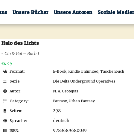
uns
Unsere Bücher
Unsere Autoren
Soziale Medie
Halo des Lichts
- Cin & Gui – Buch I
€4.99
,
,
Format:
E-Book
Kindle Unlimited
Taschenbuch
Serie:
Die Delta Underground Operatives
Autor:
N. A. Grotepas
,
Category:
Fantasy
Urban Fantasy
298
Seiten:
deutsch
Sprache:
9783689680039
ISBN: