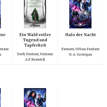
rne
Ein Wald voller
Halo der Nacht
Tugend und
Tapferkeit
ntasy
Fantasy
,
Urban Fantasy
Dark Fantasy
,
Fantasy
s
N. A. Grotepas
A.P Beswick